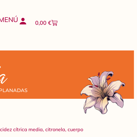
MENÚ
0,00
€
a
 PLANADAS
idez cítrica media, citronela, cuerpo