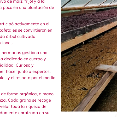
o de maíz, fríjol y a la
 a poco en una plantación de
articipó activamente en el
 cafetales se convirtieron en
da árbol cultivado
ciones.
y hermanas gestiona una
e ha dedicado en cuerpo y
ialidad. Curioso y
er hacer junto a expertos,
les y el respeto por el medio
va de forma orgánica, a mano,
leza. Cada grano se recoge
elar toda la riqueza del
fundamente enraizada en su