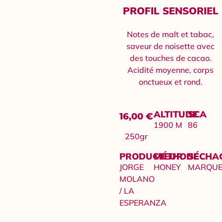
PROFIL SENSORIEL
Notes de malt et tabac,
saveur de noisette avec
des touches de cacao.
Acidité moyenne, corps
onctueux et rond.
ALTITUDE
SCA
16,00
€
1900 M
86
250gr
PRODUCTEUR
MÉTHODE
SÉCHA
JORGE
HONEY
MARQUE
MOLANO
/ LA
ESPERANZA