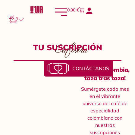
0,00
€
Cafetera
TU SUSCRIPCIÓN
CONTÁCTANOS
Viaja a Colombia,
taza tras taza!
Sumérgete cada mes
en el vibrante
universo del café de
especialidad
colombiano con
nuestras
suscripciones