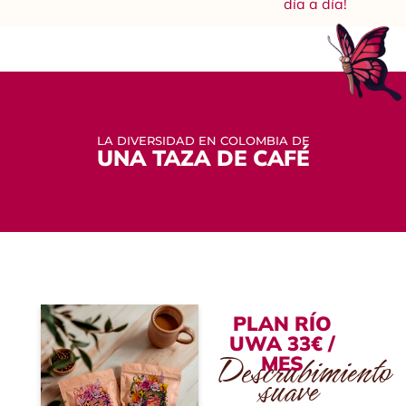
día a día!
LA DIVERSIDAD EN COLOMBIA DE
UNA TAZA DE CAFÉ
PLAN RÍO
UWA 33€ /
Descrubimiento
MES
suave