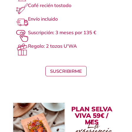
Café recién tostado
Envío incluido
Suscripción: 3 meses por 135 €
Regalo: 2 tazas U'WA
SUSCRIBIRME
PLAN SELVA
VIVA 59€ /
La
MES
experiencia