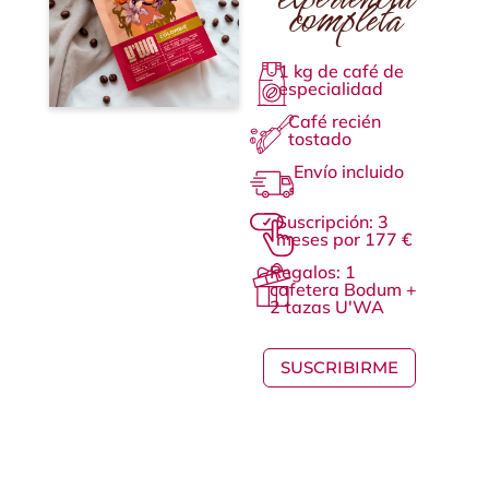
completa
1 kg de café de
especialidad
Café recién
tostado
Envío incluido
Suscripción: 3
meses por 177 €
Regalos: 1
cafetera Bodum +
2 tazas U'WA
SUSCRIBIRME